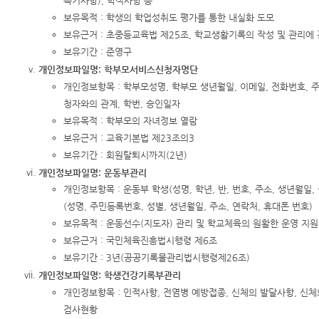
특기사항), 학적사항 등
보유목적 : 학생의 학업성취도 평가를 통한 내실화 도모
보유근거 : 초중등교육법 제25조, 학교생활기록의 작성 및 관리에 
보유기간 : 준영구
개인정보파일명: 학부모서비스신청자명단
개인정보항목 : 학부모성명, 학부모 생년월일, 이메일, 전화번호, 주
청자와의 관계, 학번, 승인일자
보유목적 : 학부모의 자녀정보 열람
보유근거 : 교육기본법 제23조의3
보유기간 : 회원탈퇴시까지(2년)
개인정보파일명: 운동부관리
개인정보항목 : 운동부 학생(성명, 학년, 반, 번호, 주소, 생년월일, 
(성명, 주민등록번호, 성별, 생년월일, 주소, 연락처, 휴대폰 번호)
보유목적 : 운동선수(지도자) 관리 및 학교체육의 원활한 운영 지원
보유근거 : 국민체육진흥법시행령 제6조
보유기간 : 3년(공공기록물관리법시행령제26조)
개인정보파일명: 학생건강기록부관리
개인정보항목 : 인적사항, 전염병 예방접종, 신체의 발달사항, 신체
검사현황