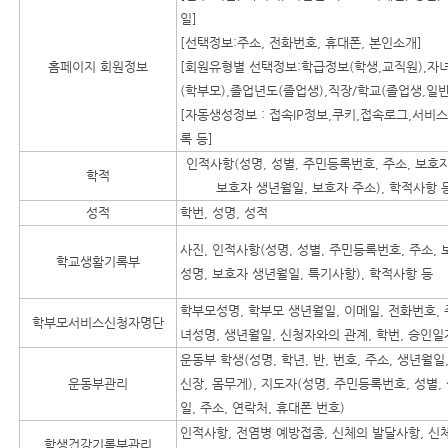
일]
[선택정보:주소, 전화번호, 휴대폰, 본인소개]
홈페이지 회원정보
[회원유형별 선택정보:학급정보(학생,교직원),자
(학부모),졸업년도(졸업생),직장/학교(졸업생,일반
[자동생성정보 : 접속IP정보,쿠키,접속로그,서비
록 등]
인적사항(성명, 성별, 주민등록번호, 주소, 보호자
학적
보호자 생년월일, 보호자 주소), 학적사항 
성적
학번, 성명, 성적
사진, 인적사항(성명, 성별, 주민등록번호, 주소,
학교생활기록부
성명, 보호자 생년월일, 특기사항), 학적사항 등
학부모성명, 학부모 생년월일, 이메일, 전화번호, 
학부모서비스신청자명단
녀성명, 생년월일, 신청자와의 관계, 학번, 승인일
운동부 학생(성명, 학년, 반, 번호, 주소, 생년월일,
운동부관리
신장, 몸무게), 지도자(성명, 주민등록번호, 성별,
일, 주소, 연락처, 휴대폰 번호)
인적사항, 전염병 예방접종, 신체의 발달사항, 신
학생건강기록부관리