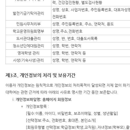
력, 건강검진현황, 별도검사현황
성명, 상호, 사업자번호, 주민등록번호, 대표자성명
발전기금기탁자관리
전화번호
민원사무처리부
성명, 주민등록번호, 주소, 연락처, 용도
학교운영위원회명부
성명,주소,전화번호
도서관대출관리
성명, 반, 번호, 대출도서목록
청소년단체대원관리
성명, 학번, 연락처
영재학생 관리
성명, 학번, 연락처 등
사생(기숙사생)관리
성명, 학번, 연락처 등
제3조. 개인정보의 처리 및 보유기간
이용자 개인정보는 원칙적으로 개인정보의 처리목적이 달성되면 지체 없이 파기합
대하여는 관련 근거에 따라 아래의 사유로 명시한 기간 동안 보존합니다.
개인정보파일명: 홈페이지 회원정보
개인정보항목 :
[필수:이름, 아이디, 비밀번호, 보조이메일, 성별, 생년월일]
[선택정보:주소, 전화번호, 휴대폰, 본인소개]
[회원유형별 선택정보:학급정보(학생,교직원),자녀정보(학부모),졸