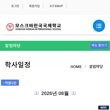
로그인
회원가입
SITEMAP
알림마당
메뉴 펼치기
공지사항
가정통신문
학교소식
보도자료
급식안내
스쿨버스
관련 서식
학교운영위원회 및 이사회 게시판
학사일정
>
HOME
알림마당
엑셀다운
2026년 08월