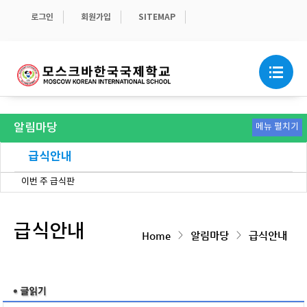
로그인
회원가입
SITEMAP
알림마당
메뉴 펼치기
공지사항
가정통신문
학교소식
보도자료
급식안내
이번 주 급식판
스쿨버스
관련 서식
학교운영위원회 및 이사회 게시판
급식안내
>
>
Home
알림마당
급식안내