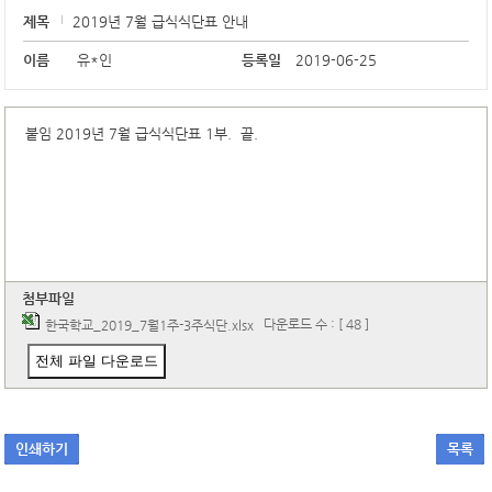
제목
2019년 7월 급식식단표 안내
이름
유*인
등록일
2019-06-25
붙임 2019년 7월 급식식단표 1부. 끝.
첨부파일
다운로드 수 : [ 48 ]
한국학교_2019_7월1주-3주식단.xlsx
전체 파일 다운로드
인쇄하기
목록