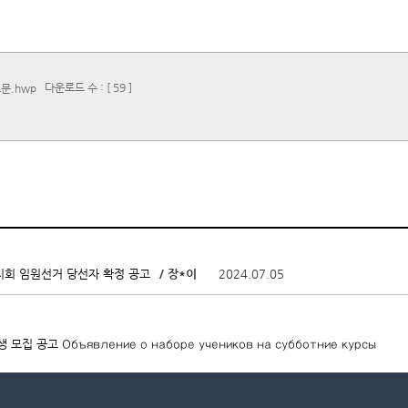
다운로드 수 : [ 59 ]
문.hwp
/ 장*이
2024.07.05
치회 임원선거 당선자 확정 공고
공고 Объявление о наборе учеников на субботние курсы