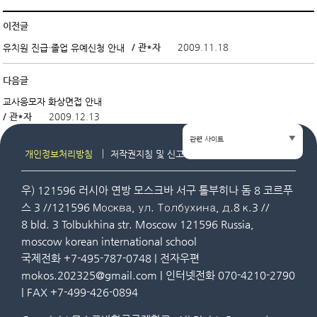
이전글
/ 관*자
2009.11.18
유치원 진급·졸업 유예신청 안내
다음글
교사응모자 화상면접 안내
/ 관*자
2009.12.13
관련 사이트
개인정보처리방침
저작권지침 및 신고
사이트맵
우) 121596 러시아 연방 모스크바 서구 톨부히나 돔 8 코르푸
스 3 //121596 Москва, ул. Толбухина, д.8 к.3 //
8 bld. 3 Tolbukhina str. Moscow 121596 Russia,
moscow korean international school
국제전화 +7-495-787-0748 | 전자우편
mokos.202325@gmail.com | 인터넷전화 070-4210-2790
| FAX +7-499-426-0894