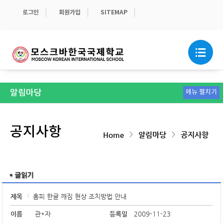
로그인
회원가입
SITEMAP
알림마당
메뉴 펼치기
가정통신문
학교소식
보도자료
급식안내
스쿨버스
관련 서식
학교운영위원회 및 이사회 게시판
공지사항
공지사항
>
>
Home
알림마당
공지사항
제목
홈피 한글 깨짐 현상 조치방법 안내
이름
관*자
등록일
2009-11-23