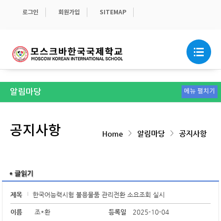
로그인
회원가입
SITEMAP
알림마당
메뉴 펼치기
가정통신문
학교소식
보도자료
급식안내
스쿨버스
관련 서식
학교운영위원회 및 이사회 게시판
공지사항
공지사항
>
>
Home
알림마당
공지사항
제목
한국어능력시험 불용물품 관리전환 소요조회 실시
이름
조*환
등록일
2025-10-04